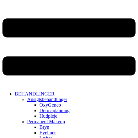
BEHANDLINGER
Ansigtsbehandlinger
OxyGeneo
Dermaplanning
Hudpleje
Permanent Makeup
Bryn
Eyeliner