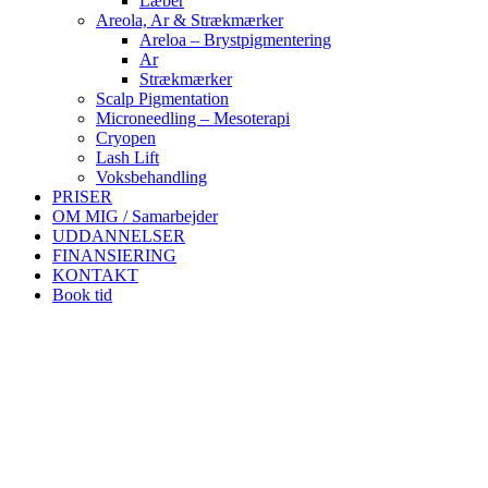
Læber
Areola, Ar & Strækmærker
Areloa – Brystpigmentering
Ar
Strækmærker
Scalp Pigmentation
Microneedling – Mesoterapi
Cryopen
Lash Lift
Voksbehandling
PRISER
OM MIG / Samarbejder
UDDANNELSER
FINANSIERING
KONTAKT
Book tid