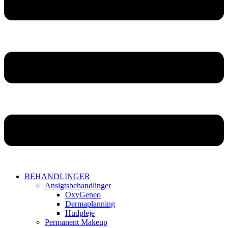
BEHANDLINGER
Ansigtsbehandlinger
OxyGeneo
Dermaplanning
Hudpleje
Permanent Makeup