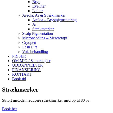
Bryn
Eyeliner
Læber
Areola, Ar & Strækmærker
Areloa – Brystpigmentering
Ar
Strækmærker
Scalp Pigmentation
Microneedling – Mesoterapi
Cryopen
Lash Lift
Voksbehandling
PRISER
OM MIG / Samarbejder
UDDANNELSER
FINANSIERING
KONTAKT
Book tid
Strækmærker
Striort metoden reducere strækmærker med op til 80 %
Book her