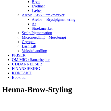
Bryn
Eyeliner
Læber
Areola, Ar & Strækmærker
Areloa – Brystpigmentering
Ar
Strækmærker
Scalp Pigmentation
Microneedling – Mesoterapi
Cryopen
Lash Lift
Voksbehandling
PRISER
OM MIG / Samarbejder
UDDANNELSER
FINANSIERING
KONTAKT
Book tid
Henna-Brow-Styling