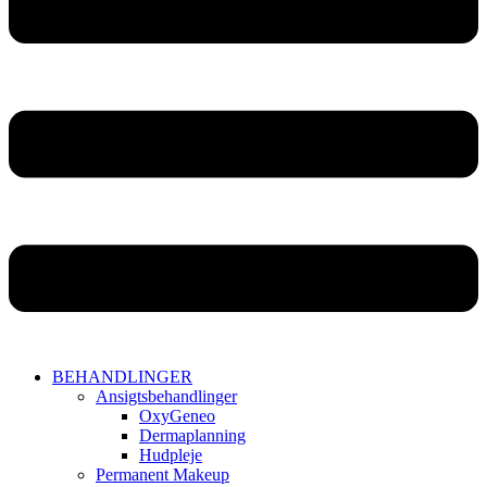
BEHANDLINGER
Ansigtsbehandlinger
OxyGeneo
Dermaplanning
Hudpleje
Permanent Makeup