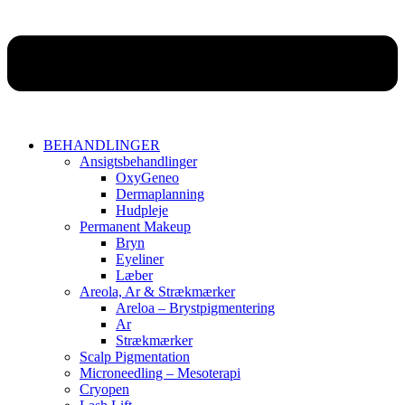
BEHANDLINGER
Ansigtsbehandlinger
OxyGeneo
Dermaplanning
Hudpleje
Permanent Makeup
Bryn
Eyeliner
Læber
Areola, Ar & Strækmærker
Areloa – Brystpigmentering
Ar
Strækmærker
Scalp Pigmentation
Microneedling – Mesoterapi
Cryopen